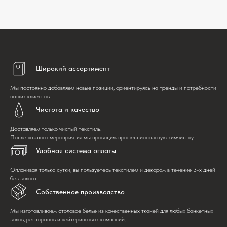
Широкий ассортимент
Мы постоянно добавляем новые позиции, ориентируясь на тренды и потребности
наших клиентов
Чистота и качество
Доставляем только чистый текстиль.
После каждого мероприятия мы проводим профессиональную химчистку
Удобная система оплаты
Оплачивая только сутки, вы пользуетесь текстилем и декором в течение 3-х дней
без залога
Собственное производство
Мы изготавливаем столовое белье из качественных тканей для любых банкетных
залов, ресторанов и кейтеринговых компаний.